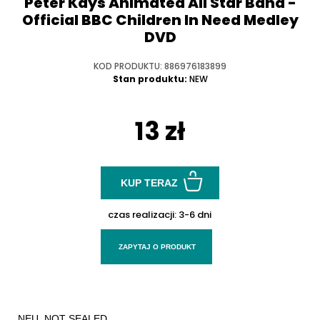
Peter Kays Animated All Star Band ‎-
Official BBC Children In Need Medley
DVD
KOD PRODUKTU: 886976183899
Stan produktu:
NEW
13 zł
KUP TERAZ
czas realizacji:
3-6 dni
ZAPYTAJ O PRODUKT
NEU. NOT SEALED