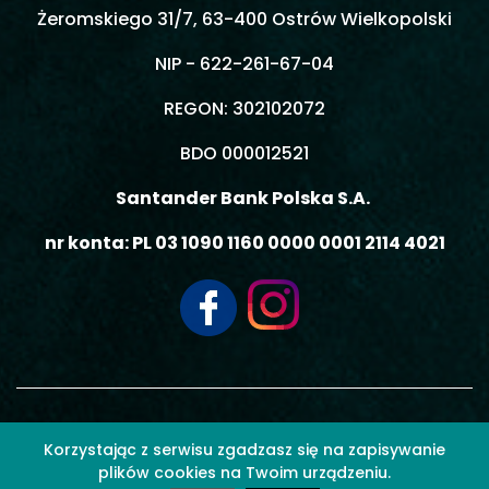
Żeromskiego 31/7, 63-400 Ostrów Wielkopolski
NIP - 622-261-67-04
REGON: 302102072
BDO 000012521
Santander Bank Polska S.A.
nr konta: PL 03 1090 1160 0000 0001 2114 4021
© 2026 MOBIL3 MACIEJ GIEMZA - Wszelkie prawa zastrzeżone.
Korzystając z serwisu zgadzasz się na zapisywanie
plików cookies na Twoim urządzeniu.