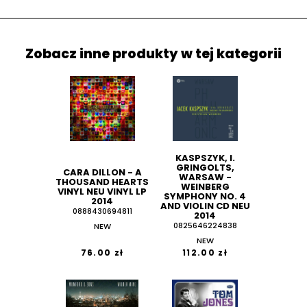
Zobacz inne produkty w tej kategorii
KASPSZYK, I.
GRINGOLTS,
CARA DILLON - A
WARSAW -
THOUSAND HEARTS
WEINBERG
VINYL NEU VINYL LP
SYMPHONY NO. 4
2014
AND VIOLIN CD NEU
0888430694811
2014
NEW
0825646224838
NEW
76.00 zł
112.00 zł