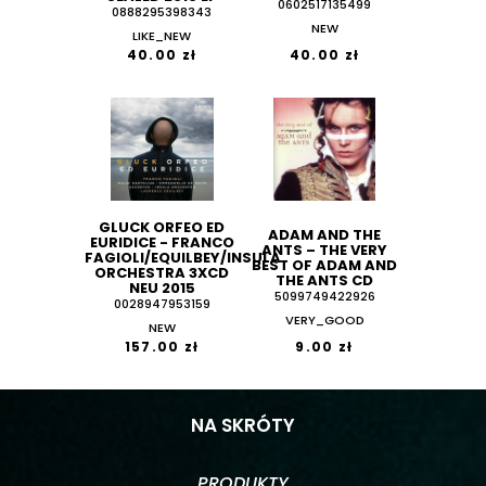
0602517135499
0888295398343
NEW
LIKE_NEW
40.00 zł
40.00 zł
GLUCK ORFEO ED
ADAM AND THE
EURIDICE - FRANCO
ANTS ‎– THE VERY
FAGIOLI/EQUILBEY/INSULA
BEST OF ADAM AND
ORCHESTRA 3XCD
THE ANTS CD
NEU 2015
5099749422926
0028947953159
VERY_GOOD
NEW
157.00 zł
9.00 zł
NA SKRÓTY
PRODUKTY