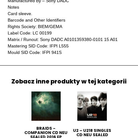
Manufactured By – Sony DADC
Notes
Card sleeve.
Barcode and Other Identifiers
Rights Society: BIEM/GEMA
Label Code: LC 00199
Matrix / Runout: Sony DADC A0101359380-0101 15 A01
Mastering SID Code: IFPI L555
Mould SID Code: IFPI 941S
Zobacz inne produkty w tej kategorii
BRAIDS -
U2 ‎– U218 SINGLES
COMPANION CD NEU
CD NEU SEALED
SEALED 2016 EP