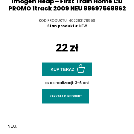
Imogen Heap ‎– First Train Home CD
PROMO 1track 2009 NEU 88697568862
KOD PRODUKTU: 402263179558
Stan produktu:
NEW
22 zł
KUP TERAZ
czas realizacji:
3-6 dni
ZAPYTAJ O PRODUKT
NEU.