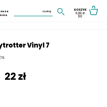
KOSZYK
Nasza
0,00 zł
Firma
(0)
trotter Vinyl 7
176
22 zł