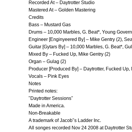
Recorded At – Daytrotter Studio
Mastered At – Golden Mastering
Credits
Bass – Mustard Gas
Drums – 10,000 Marbles, G. Beat*, Young Govern
Engineer [Enginyeered By] – Mike Gentry (2), Se
Guitar [Gytars By] – 10,000 Marbles, G. Beat*, G
Mixed By – Fucked Up, Mike Gentry (2)
Organ – Gulag (2)
Producer [Produced By] – Daytrotter, Fucked Up, 
Vocals – Pink Eyes
Notes
Printed notes:
"Daytrotter Sessions"
Made in America.
Non-Breakable
A trademark of Jacob"s Ladder Inc.
All songes recorded Nov 24 2008 at Daytrotter Stud