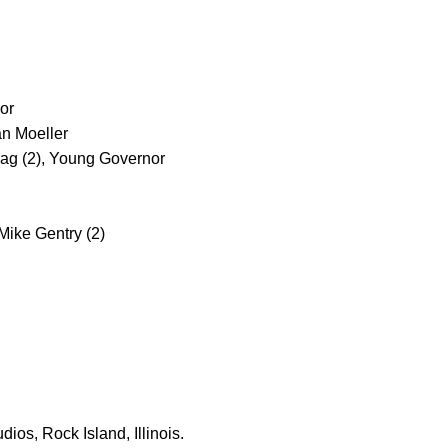
or
an Moeller
ulag (2), Young Governor
Mike Gentry (2)
ios, Rock Island, Illinois.