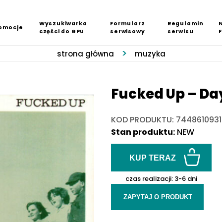
Wyszukiwarka
Formularz
Regulamin
omocje
części do GPU
serwisowy
serwisu
strona główna
muzyka
Fucked Up ‎– Day
KOD PRODUKTU: 744861093
Stan produktu:
NEW
KUP TERAZ
czas realizacji:
3-6 dni
ZAPYTAJ O PRODUKT