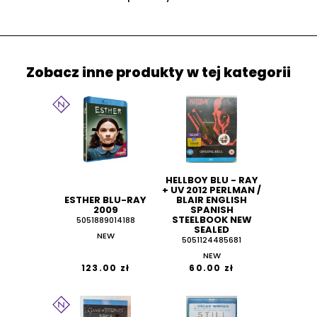
Zobacz inne produkty w tej kategorii
HELLBOY BLU - RAY
+ UV 2012 PERLMAN /
ESTHER BLU-RAY
BLAIR ENGLISH
2009
SPANISH
STEELBOOK NEW
5051889014188
SEALED
NEW
5051124485681
NEW
123.00 zł
60.00 zł