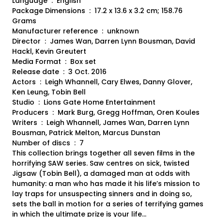
Language ‏ : ‎ English
Package Dimensions ‏ : ‎ 17.2 x 13.6 x 3.2 cm; 158.76
Grams
Manufacturer reference ‏ : ‎ unknown
Director ‏ : ‎ James Wan, Darren Lynn Bousman, David
Hackl, Kevin Greutert
Media Format ‏ : ‎ Box set
Release date ‏ : ‎ 3 Oct. 2016
Actors ‏ : ‎ Leigh Whannell, Cary Elwes, Danny Glover,
Ken Leung, Tobin Bell
Studio ‏ : ‎ Lions Gate Home Entertainment
Producers ‏ : ‎ Mark Burg, Gregg Hoffman, Oren Koules
Writers ‏ : ‎ Leigh Whannell, James Wan, Darren Lynn
Bousman, Patrick Melton, Marcus Dunstan
Number of discs ‏ : ‎ 7
This collection brings together all seven films in the
horrifying SAW series. Saw centres on sick, twisted
Jigsaw (Tobin Bell), a damaged man at odds with
humanity: a man who has made it his life’s mission to
lay traps for unsuspecting sinners and in doing so,
sets the ball in motion for a series of terrifying games
in which the ultimate prize is your life…