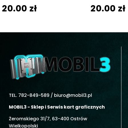
20.00 zł
20.00 zł
TEL. 782-849-589 /
biuro@mobil3.pl
MOBIL3 - Sklep i Serwis kart graficznych
Żeromskiego 31/7, 63-400 Ostrów
Wielkopolski