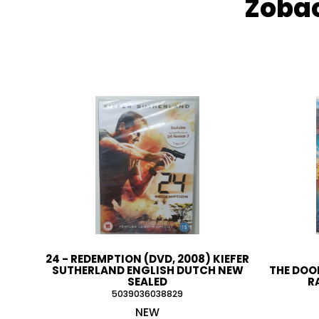
Zobac
24 - REDEMPTION (DVD, 2008) KIEFER
SUTHERLAND ENGLISH DUTCH NEW
THE DOO
SEALED
R
5039036038829
NEW