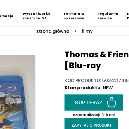
Wyszukiwarka
Formularz
Regulamin
omocje
części do GPU
serwisowy
serwisu
strona główna
filmy
Thomas & Friend
[Blu-ray
KOD PRODUKTU: 503421741
Stan produktu:
NEW
KUP TERAZ
czas realizacji:
3-6 dni
ZAPYTAJ O PRODUKT