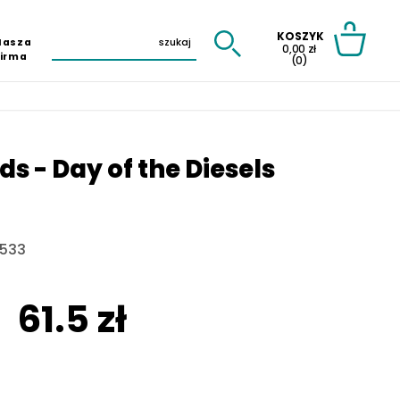
KOSZYK
Nasza
0,00 zł
Firma
(0)
s - Day of the Diesels
6533
61.5 zł