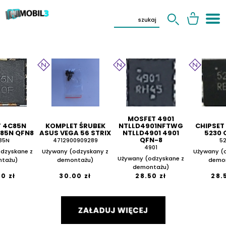
MOSFET 4901
 4C85N
KOMPLET ŚRUBEK
NTLLD4901NFTWG
CHIPSET
85N QFN8
ASUS VEGA 56 STRIX
NTLLD4901 4901
5230 
QFN-8
85N
4712900909289
5
4901
dzyskane z
Używany (odzyskany z
Używany (
Używany (odzyskane z
tażu)
demontażu)
demo
demontażu)
0 zł
30.00 zł
28.50 zł
28.