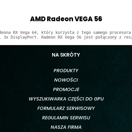
AMD Radeon VEGA 56
deona RX Vega 64, który korzysta z tego samego procesora 
, 3x DisplayPort. Radeon RX Vega 56 jest połączony z res
NA SKRÓTY
PRODUKTY
NOWOŚCI
PROMOCJE
WYSZUKIWARKA CZĘŚCI DO GPU
FORMULARZ SERWISOWY
REGULAMIN SERWISU
NASZA FIRMA