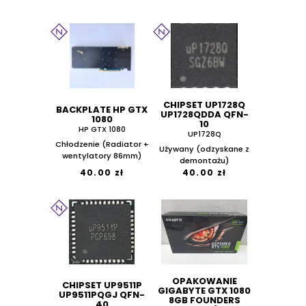
CHIPSET UP1728Q
BACKPLATE HP GTX
UP1728QDDA QFN-
1080
10
HP GTX 1080
UP1728Q
Chłodzenie (Radiator +
Używany (odzyskane z
wentylatory 86mm)
demontażu)
40.00 zł
40.00 zł
OPAKOWANIE
CHIPSET UP9511P
GIGABYTE GTX 1080
UP9511PQGJ QFN-
8GB FOUNDERS
40