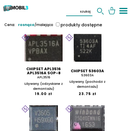
produkty dostępne
Cena:
rosnąco
/
malejąco
CHIPSET APL3516
CHIPSET 53603A
APL3516A SOP-8
53603A
APL3516
Używany (pochodzi z
Używany (odzyskane z
demontażu)
demontażu)
19.00 zł
23.75 zł