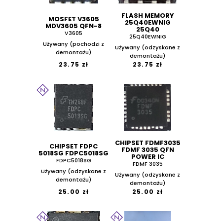
FLASH MEMORY
MOSFET V3605
25Q40EWNIG
MDV3605 QFN-8
25Q40
V3605
25Q40EWNIG
Używany (pochodzi z
Używany (odzyskane z
demontażu)
demontażu)
23.75 zł
23.75 zł
CHIPSET FDMF3035
CHIPSET FDPC
FDMF 3035 QFN
5018SG FDPC5018SG
POWER IC
FDPC5018SG
FDMF 3035
Używany (odzyskane z
Używany (odzyskane z
demontażu)
demontażu)
25.00 zł
25.00 zł