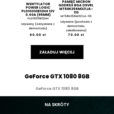
PAMIĘĆ MICRON
WENTYLATOR
GDDR5X BGA D9VRL
POWER LOGIC
MT58K256M321JA-
PLD10010B12HH 12V
110
0.40A (95MM)
MT58K256M321JA-110
PLD10010B12HH
Używana (pochodzi z
Używany (odzyskane z
demontażu,
demontażu)
zakulkowana)
60.00 zł
70.00 zł
GeForce GTX 1080 8GB
GeForce GTX 1080 8GB
NA SKRÓTY