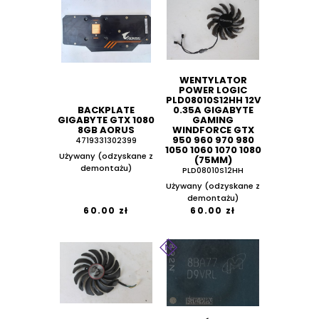
WENTYLATOR
POWER LOGIC
PLD08010S12HH 12V
BACKPLATE
0.35A GIGABYTE
GIGABYTE GTX 1080
GAMING
8GB AORUS
WINDFORCE GTX
950 960 970 980
4719331302399
1050 1060 1070 1080
Używany (odzyskane z
(75MM)
demontażu)
PLD08010S12HH
Używany (odzyskane z
demontażu)
60.00 zł
60.00 zł