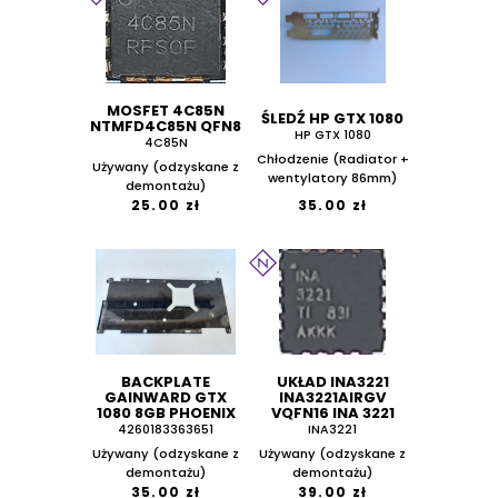
MOSFET 4C85N
ŚLEDŹ HP GTX 1080
NTMFD4C85N QFN8
HP GTX 1080
4C85N
Chłodzenie (Radiator +
Używany (odzyskane z
wentylatory 86mm)
demontażu)
25.00 zł
35.00 zł
BACKPLATE
UKŁAD INA3221
GAINWARD GTX
INA3221AIRGV
1080 8GB PHOENIX
VQFN16 INA 3221
4260183363651
INA3221
Używany (odzyskane z
Używany (odzyskane z
demontażu)
demontażu)
35.00 zł
39.00 zł