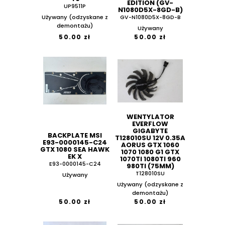
EDITION (GV-
UP9511P
N1080D5X-8GD-B)
Używany (odzyskane z
GV-N1080D5X-8GD-B
demontażu)
Używany
50.00 zł
50.00 zł
WENTYLATOR
EVERFLOW
GIGABYTE
BACKPLATE MSI
T128010SU 12V 0.35A
E93-0000145-C24
AORUS GTX 1060
GTX 1080 SEA HAWK
1070 1080 G1 GTX
EK X
1070TI 1080TI 960
E93-0000145-C24
980TI (75MM)
T128010SU
Używany
Używany (odzyskane z
demontażu)
50.00 zł
50.00 zł