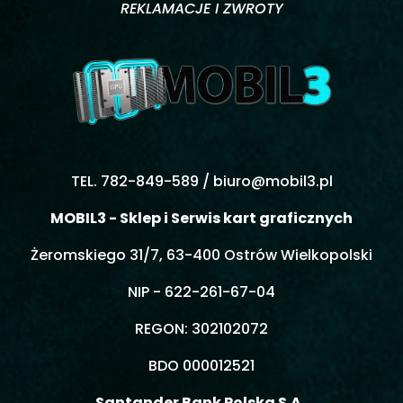
REKLAMACJE I ZWROTY
TEL. 782-849-589 /
biuro@mobil3.pl
MOBIL3 - Sklep i Serwis kart graficznych
Żeromskiego 31/7, 63-400 Ostrów Wielkopolski
NIP - 622-261-67-04
REGON: 302102072
BDO 000012521
Santander Bank Polska S.A.