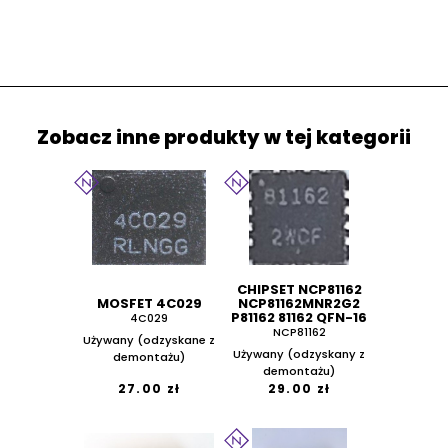
Zobacz inne produkty w tej kategorii
CHIPSET NCP81162
MOSFET 4C029
NCP81162MNR2G2
P81162 81162 QFN-16
4C029
NCP81162
Używany (odzyskane z
Używany (odzyskany z
demontażu)
demontażu)
27.00 zł
29.00 zł