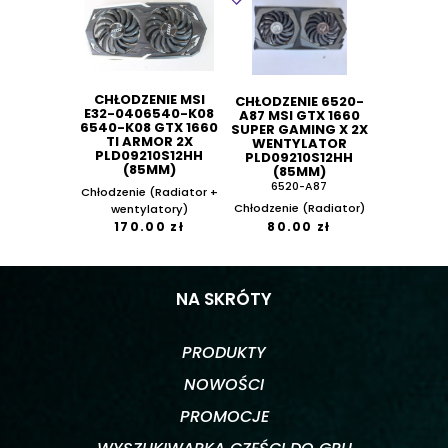
CHŁODZENIE MSI
CHŁODZENIE 6520-
E32-0406540-K08
A87 MSI GTX 1660
6540-K08 GTX 1660
SUPER GAMING X 2X
TI ARMOR 2X
WENTYLATOR
PLD09210S12HH
PLD09210S12HH
(85MM)
(85MM)
6520-A87
Chłodzenie (Radiator +
Chłodzenie (Radiator)
wentylatory)
170.00 zł
80.00 zł
NA SKRÓTY
PRODUKTY
NOWOŚCI
PROMOCJE