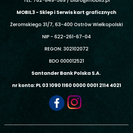
TEL. 782-849-589 /
biuro@mobil3.pl
MOBIL3 - Sklep i Serwis kart graficznych
Żeromskiego 31/7, 63-400 Ostrów Wielkopolski
NIP - 622-261-67-04
REGON: 302102072
BDO 000012521
Santander Bank Polska S.A.
nr konta: PL 03 1090 1160 0000 0001 2114 4021