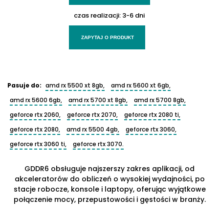
czas realizacji:
3-6 dni
ZAPYTAJ O PRODUKT
Pasuje do:
amd rx 5500 xt 8gb,
amd rx 5600 xt 6gb,
amd rx 5600 6gb,
amd rx 5700 xt 8gb,
amd rx 5700 8gb,
geforce rtx 2060,
geforce rtx 2070,
geforce rtx 2080 ti,
geforce rtx 2080,
amd rx 5500 4gb,
geforce rtx 3060,
geforce rtx 3060 ti,
geforce rtx 3070.
GDDR6 obsługuje najszerszy zakres aplikacji, od
akceleratorów do obliczeń o wysokiej wydajności, po
stacje robocze, konsole i laptopy, oferując wyjątkowe
połączenie mocy, przepustowości i gęstości w branży.