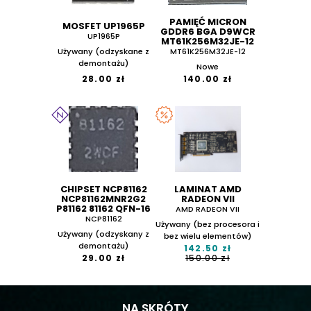
PAMIĘĆ MICRON
MOSFET UP1965P
GDDR6 BGA D9WCR
UP1965P
MT61K256M32JE-12
Używany (odzyskane z
MT61K256M32JE-12
demontażu)
Nowe
28.00 zł
140.00 zł
CHIPSET NCP81162
LAMINAT AMD
NCP81162MNR2G2
RADEON VII
P81162 81162 QFN-16
AMD RADEON VII
NCP81162
Używany (bez procesora i
Używany (odzyskany z
bez wielu elementów)
demontażu)
142.50 zł
29.00 zł
150.00 zł
NA SKRÓTY