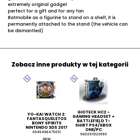
extremely original gadget
perfect for a gift and for any fan
Batmobile as a figurine to stand on a shelf, it is
permanently attached to the stand (the vehicle can
be dismantled)
Zobacz inne produkty w tej kategorii
GIOTECK HC2 -
YO-KAI WATCH 2:
GAMING HEADSET +
FANTASQUELETOS
BATTLEFIELD T-
BONY SPIRITS
SHIRT PS4/XBOX
NINTENDO 3DS 2017
ONE/PC
0045496475031
5603311023093
NEW