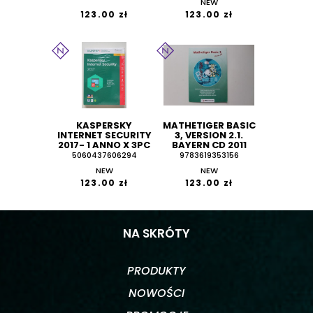
NEW
123.00 zł
123.00 zł
KASPERSKY
MATHETIGER BASIC
INTERNET SECURITY
3, VERSION 2.1.
2017- 1 ANNO X 3PC
BAYERN CD 2011
5060437606294
9783619353156
NEW
NEW
123.00 zł
123.00 zł
NA SKRÓTY
PRODUKTY
NOWOŚCI