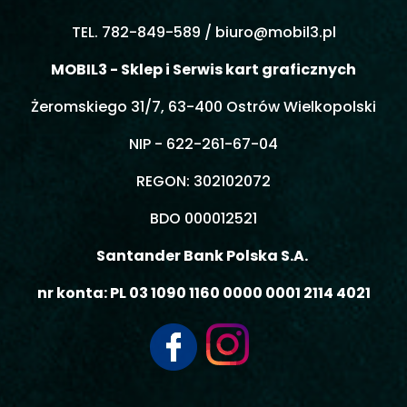
TEL. 782-849-589 /
biuro@mobil3.pl
MOBIL3 - Sklep i Serwis kart graficznych
Żeromskiego 31/7, 63-400 Ostrów Wielkopolski
NIP - 622-261-67-04
REGON: 302102072
BDO 000012521
Santander Bank Polska S.A.
nr konta: PL 03 1090 1160 0000 0001 2114 4021