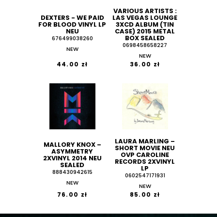
VARIOUS ARTISTS :
DEXTERS - WE PAID
LAS VEGAS LOUNGE
FOR BLOOD VINYL LP
3XCD ALBUM (TIN
NEU
CASE) 2015 METAL
BOX SEALED
676499038260
0698458658227
NEW
NEW
44.00 zł
36.00 zł
LAURA MARLING ‎–
MALLORY KNOX ‎–
SHORT MOVIE NEU
ASYMMETRY
OVP CAROLINE
2XVINYL 2014 NEU
RECORDS 2XVINYL
SEALED
LP
888430942615
0602547171931
NEW
NEW
76.00 zł
85.00 zł