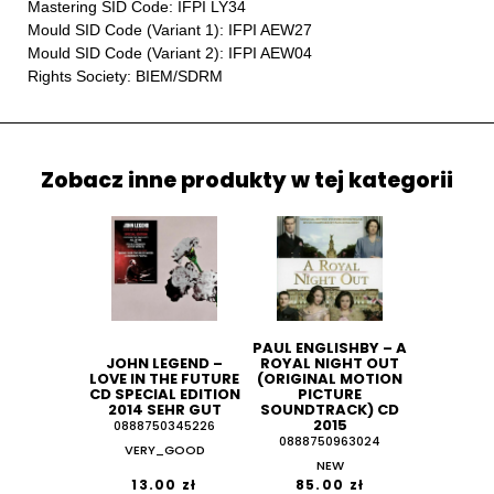
Mastering SID Code: IFPI LY34
Mould SID Code (Variant 1): IFPI AEW27
Mould SID Code (Variant 2): IFPI AEW04
Rights Society: BIEM/SDRM
Zobacz inne produkty w tej kategorii
PAUL ENGLISHBY ‎– A
JOHN LEGEND ‎–
ROYAL NIGHT OUT
LOVE IN THE FUTURE
(ORIGINAL MOTION
CD SPECIAL EDITION
PICTURE
2014 SEHR GUT
SOUNDTRACK) CD
2015
0888750345226
0888750963024
VERY_GOOD
NEW
13.00 zł
85.00 zł