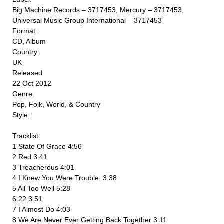
Big Machine Records ‎– 3717453, Mercury ‎– 3717453,
Universal Music Group International ‎– 3717453
Format:
CD, Album
Country:
UK
Released:
22 Oct 2012
Genre:
Pop, Folk, World, & Country
Style:
Tracklist
1 State Of Grace 4:56
2 Red 3:41
3 Treacherous 4:01
4 I Knew You Were Trouble. 3:38
5 All Too Well 5:28
6 22 3:51
7 I Almost Do 4:03
8 We Are Never Ever Getting Back Together 3:11