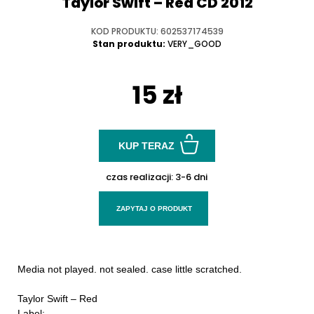
Taylor Swift ‎– Red CD 2012
KOD PRODUKTU: 602537174539
Stan produktu:
VERY_GOOD
15 zł
KUP TERAZ
czas realizacji:
3-6 dni
ZAPYTAJ O PRODUKT
Media not played. not sealed. case little scratched.
Taylor Swift ‎– Red
Label: