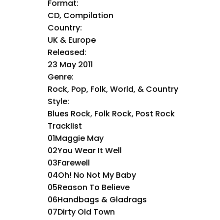
Format:
CD, Compilation
Country:
UK & Europe
Released:
23 May 2011
Genre:
Rock, Pop, Folk, World, & Country
Style:
Blues Rock, Folk Rock, Post Rock
Tracklist
01Maggie May
02You Wear It Well
03Farewell
04Oh! No Not My Baby
05Reason To Believe
06Handbags & Gladrags
07Dirty Old Town