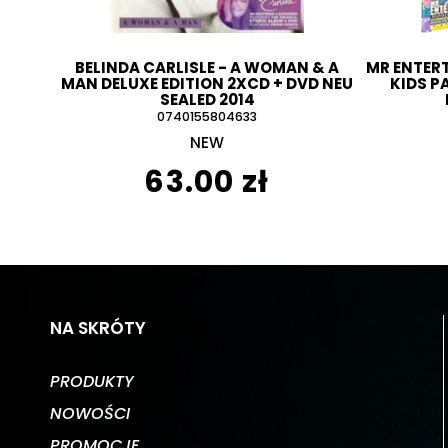
BELINDA CARLISLE - A WOMAN & A
MR ENTERT
MAN DELUXE EDITION 2XCD + DVD NEU
KIDS P
SEALED 2014
0740155804633
NEW
63.00 zł
NA SKRÓTY
PRODUKTY
NOWOŚCI
PROMOCJE