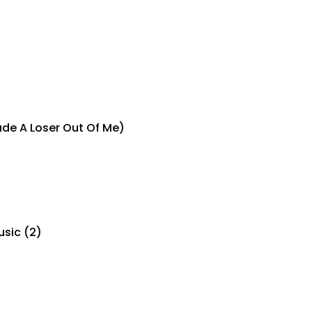
e A Loser Out Of Me)
sic (2)