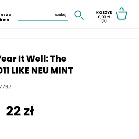
KOSZYK
Nasza
0,00 zł
Firma
(0)
ear It Well: The
011 LIKE NEU MINT
7797
22 zł