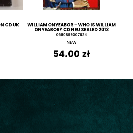
ON CD UK
WILLIAM ONYEABOR ‎– WHO IS WILLIAM
ONYEABOR? CD NEU SEALED 2013
0680899007924
NEW
54.00 zł