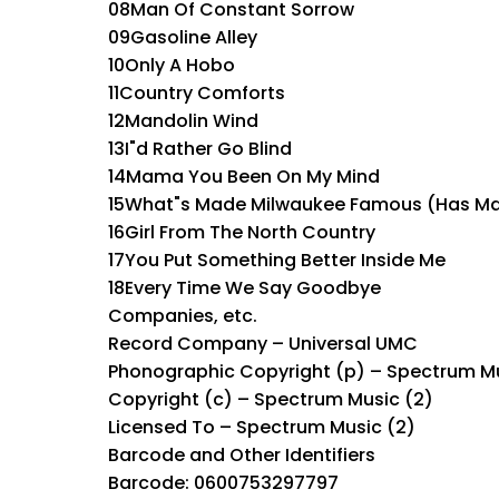
08Man Of Constant Sorrow
09Gasoline Alley
10Only A Hobo
11Country Comforts
12Mandolin Wind
13I"d Rather Go Blind
14Mama You Been On My Mind
15What"s Made Milwaukee Famous (Has Mad
16Girl From The North Country
17You Put Something Better Inside Me
18Every Time We Say Goodbye
Companies, etc.
Record Company – Universal UMC
Phonographic Copyright (p) – Spectrum Mu
Copyright (c) – Spectrum Music (2)
Licensed To – Spectrum Music (2)
Barcode and Other Identifiers
Barcode: 0600753297797