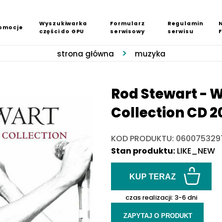
Wyszukiwarka
Formularz
Regulamin
omocje
części do GPU
serwisowy
serwisu
strona główna
muzyka
Rod Stewart - W
Collection CD 2
KOD PRODUKTU: 060075329
Stan produktu:
LIKE_NEW
KUP TERAZ
czas realizacji:
3-6 dni
ZAPYTAJ O PRODUKT