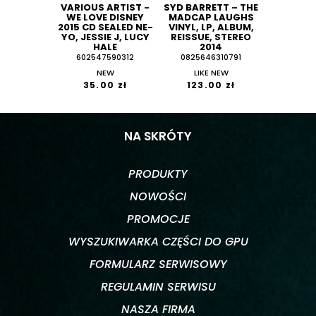
VARIOUS ARTIST -
SYD BARRETT – THE
WE LOVE DISNEY
MADCAP LAUGHS
2015 CD SEALED NE-
VINYL, LP, ALBUM,
YO, JESSIE J, LUCY
REISSUE, STEREO
HALE
2014
602547590312
0825646310791
NEW
LIKE NEW
35.00 zł
123.00 zł
NA SKRÓTY
PRODUKTY
NOWOŚCI
PROMOCJE
WYSZUKIWARKA CZĘŚCI DO GPU
FORMULARZ SERWISOWY
REGULAMIN SERWISU
NASZA FIRMA