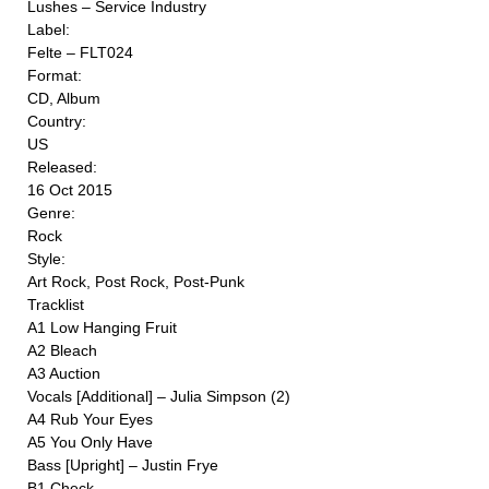
Lushes ‎– Service Industry
Label:
Felte ‎– FLT024
Format:
CD, Album
Country:
US
Released:
16 Oct 2015
Genre:
Rock
Style:
Art Rock, Post Rock, Post-Punk
Tracklist
A1 Low Hanging Fruit
A2 Bleach
A3 Auction
Vocals [Additional] – Julia Simpson (2)
A4 Rub Your Eyes
A5 You Only Have
Bass [Upright] – Justin Frye
B1 Check