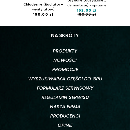
Używane (odzyskane z
Chłodzenie (Radiator +
demontazu) - sprawne
wentylatory)
152.00 zł
190.00 zł
160.00 zł
NA SKRÓTY
PRODUKTY
NOWOŚCI
PROMOCJE
WYSZUKIWARKA CZĘŚCI DO GPU
FORMULARZ SERWISOWY
REGULAMIN SERWISU
NASZA FIRMA
PRODUCENCI
OPINIE