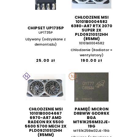
CHŁODZENIE MSI
10101B0004582
6380-A87 RTX 2070
CHIPSET UP1735P
SUPER 2X
UP1735P
PLD09210S12HH
(85MM)
Używany (odzyskane z
10101B0004582
demontażu)
Chłodzenie (Radiator +
wentylatory)
25.00 zł
190.00 zł
CHŁODZENIE MSI
PAMIĘĆ MICRON
10101B0004667
D8BWW GDDR6X
6970-A87 AMD
BGA
RADEON RX 5500
MT61K256M32JE-
5600 5700 MECH 2X
19G
PLD09210S12HH
MT61K256M32JE-19G
(85MM)