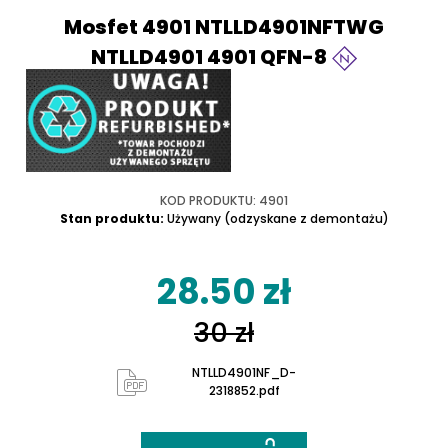
Mosfet 4901 NTLLD4901NFTWG
NTLLD4901 4901 QFN-8
KOD PRODUKTU: 4901
Stan produktu:
Używany (odzyskane z demontażu)
28.50 zł
30 zł
NTLLD4901NF_D-
2318852.pdf