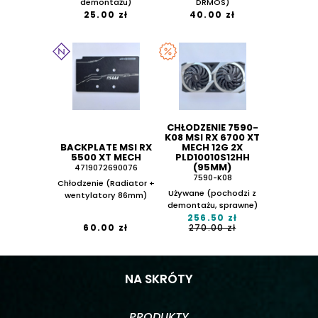
demontażu)
DRMOS)
25.00 zł
40.00 zł
CHŁODZENIE 7590-
K08 MSI RX 6700 XT
BACKPLATE MSI RX
MECH 12G 2X
5500 XT MECH
PLD10010S12HH
(95MM)
4719072690076
7590-K08
Chłodzenie (Radiator +
Używane (pochodzi z
wentylatory 86mm)
demontażu, sprawne)
256.50 zł
60.00 zł
270.00 zł
NA SKRÓTY
PRODUKTY