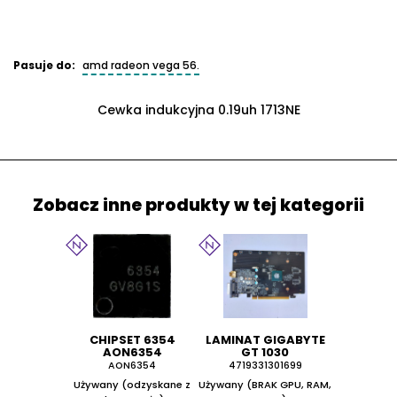
Pasuje do:
amd radeon vega 56.
Cewka indukcyjna 0.19uh 1713NE
Zobacz inne produkty w tej kategorii
CHIPSET 6354
LAMINAT GIGABYTE
AON6354
GT 1030
AON6354
4719331301699
Używany (odzyskane z
Używany (BRAK GPU, RAM,