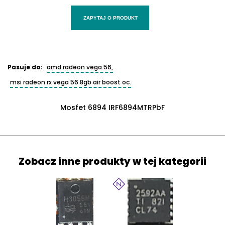
ZAPYTAJ O PRODUKT
Pasuje do:
amd radeon vega 56,
msi radeon rx vega 56 8gb air boost oc.
Mosfet 6894 IRF6894MTRPbF
Zobacz inne produkty w tej kategorii