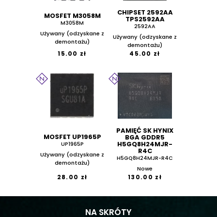
CHIPSET 2592AA
MOSFET M3058M
TPS2592AA
M3058M
2592AA
Używany (odzyskane z
Używany (odzyskane z
demontażu)
demontażu)
15.00 zł
45.00 zł
PAMIĘĆ SK HYNIX
MOSFET UP1965P
BGA GDDR5
H5GQ8H24MJR-
UP1965P
R4C
Używany (odzyskane z
H5GQ8H24MJR-R4C
demontażu)
Nowe
28.00 zł
130.00 zł
NA SKRÓTY