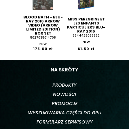
BLOOD BATH - BLU-
MISS PEREGRINE ET
RAY 2016 ARROW
LES ENFANTS
VIDEO (ARROW
PARTICULIERS BLU-
LIMITED EDITION)
RAY 2016
BOX SET
3344428063832
5027035014708
NEW
NEW
175.00 zł
61.50 zł
NA SKRÓTY
PRODUKTY
NOWOŚCI
PROMOCJE
WYSZUKIWARKA CZĘŚCI DO GPU
FORMULARZ SERWISOWY