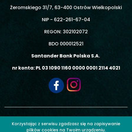
Żeromskiego 31/7, 63-400 Ostrów Wielkopolski
NIP - 622-261-67-04
REGON: 302102072
BDO 000012521
Santander Bank Polska S.A.
nr konta: PL 03 1090 1160 0000 0001 2114 4021
© 2026 MOBIL3 MACIEJ GIEMZA - Wszelkie prawa zastrzeżone.
Korzystając z serwisu zgadzasz się na zapisywanie
plików cookies na Twoim urządzeniu.