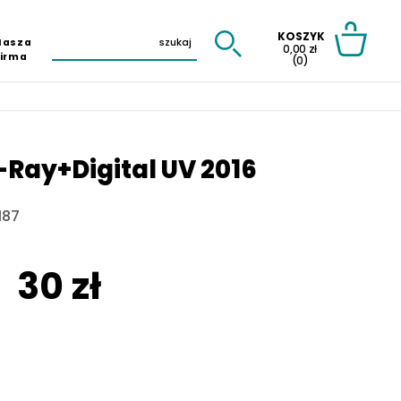
KOSZYK
Nasza
0,00 zł
Firma
(0)
-Ray+Digital UV 2016
187
30 zł