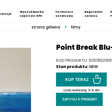
Wyszukiwarka
Formularz
Regulamin
omocje
części do GPU
serwisowy
serwisu
strona główna
filmy
Point Break Blu
KOD PRODUKTU: 5051892189
Stan produktu:
NEW
KUP TERAZ
czas realizacji:
3-6 dni
ZAPYTAJ O PRODUKT