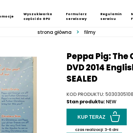
Wyszukiwarka
Formularz
Regulamin
omocje
części do GPU
serwisowy
serwisu
strona główna
filmy
Peppa Pig: The 
DVD 2014 Engli
SEALED
KOD PRODUKTU: 5030305108
Stan produktu:
NEW
KUP TERAZ
czas realizacji:
3-6 dni