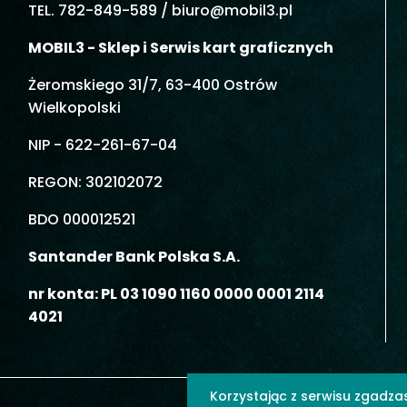
TEL. 782-849-589 /
biuro@mobil3.pl
MOBIL3 - Sklep i Serwis kart graficznych
Żeromskiego 31/7, 63-400 Ostrów
Wielkopolski
NIP - 622-261-67-04
REGON: 302102072
BDO 000012521
Santander Bank Polska S.A.
nr konta: PL 03 1090 1160 0000 0001 2114
4021
Korzystając z serwisu zgadza