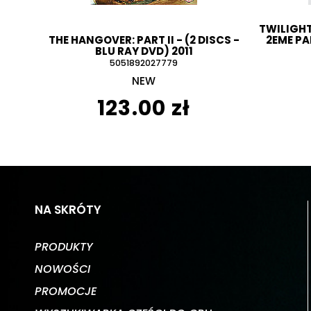
TWILIGHT
THE HANGOVER: PART II - (2 DISCS -
2EME PA
BLU RAY DVD) 2011
5051892027779
NEW
123.00 zł
NA SKRÓTY
PRODUKTY
NOWOŚCI
PROMOCJE