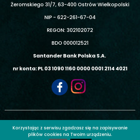
Żeromskiego 31/7, 63-400 Ostrów Wielkopolski
NIP - 622-261-67-04
REGON: 302102072
BDO 000012521
Santander Bank Polska S.A.
nr konta: PL 03 1090 1160 0000 0001 2114 4021
© 2026 MOBIL3 MACIEJ GIEMZA - Wszelkie prawa zastrzeżone.
Korzystając z serwisu zgadzasz się na zapisywanie
plików cookies na Twoim urządzeniu.