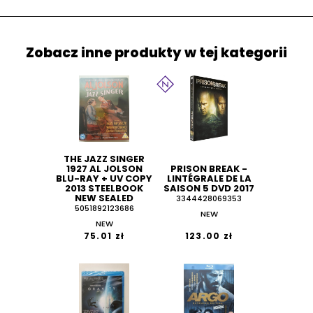
Zobacz inne produkty w tej kategorii
THE JAZZ SINGER
1927 AL JOLSON
PRISON BREAK -
BLU-RAY + UV COPY
LINTÉGRALE DE LA
2013 STEELBOOK
SAISON 5 DVD 2017
NEW SEALED
3344428069353
5051892123686
NEW
NEW
75.01 zł
123.00 zł