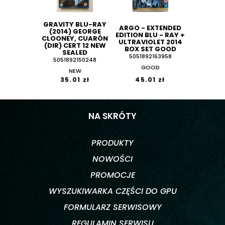
GRAVITY BLU-RAY
ARGO - EXTENDED
(2014) GEORGE
EDITION BLU - RAY +
CLOONEY, CUARÓN
ULTRAVIOLET 2014
(DIR) CERT 12 NEW
BOX SET GOOD
SEALED
5051892163958
5051892150248
GOOD
NEW
35.01 zł
45.01 zł
NA SKRÓTY
PRODUKTY
NOWOŚCI
PROMOCJE
WYSZUKIWARKA CZĘŚCI DO GPU
FORMULARZ SERWISOWY
REGULAMIN SERWISU