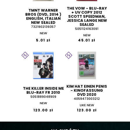
THE VOW - BLU-RAY
TMNT WARNER
+ UV COPY 2012
BROS (DVD, 2014 )
SCOTT SPEEDMAN,
ENGLISH, ITALIAN
JESSICA LANGE NEW
NEW SEALED
SEALED
7321902139357
5051124163091
NEW
NEW
5.01 zł
45.01 zł
KIM HAT EINEN PENIS
THE KILLER INSIDE ME
- KINOFASSUNG
BLU-RAY FR 2010
DVD 2020
5051889048909
4059473003212
NEW
LIKE NEW
123.00 zł
123.00 zł