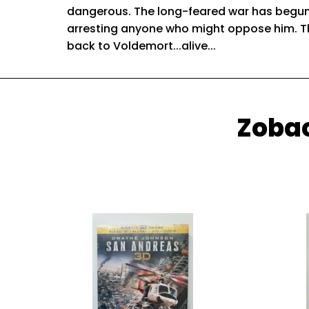
dangerous. The long-feared war has begun, 
arresting anyone who might oppose him. Th
back to Voldemort...alive...
Zobac