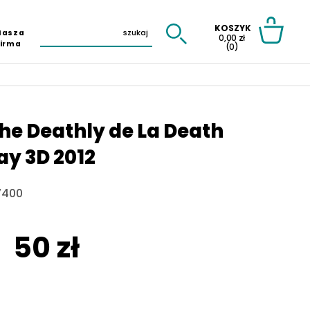
KOSZYK
Nasza
0,00 zł
Firma
(0)
The Deathly de La Death
ray 3D 2012
7400
50 zł