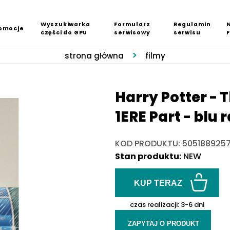
Wyszukiwarka
Formularz
Regulamin
omocje
części do GPU
serwisowy
serwisu
strona główna
filmy
Harry Potter - 
1ERE Part - blu 
KOD PRODUKTU: 505188925
Stan produktu:
NEW
KUP TERAZ
czas realizacji:
3-6 dni
ZAPYTAJ O PRODUKT