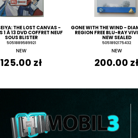
SEIYA: THE LOST CANVAS -
GONE WITH THE WIND - DIA
S 1 À 13 DVD COFFRET NEUF
REGION FREE BLU-RAY VIVI
SOUS BLISTER
NEW SEALED
5051889589921
5051892175432
NEW
NEW
125.00 zł
200.00 z