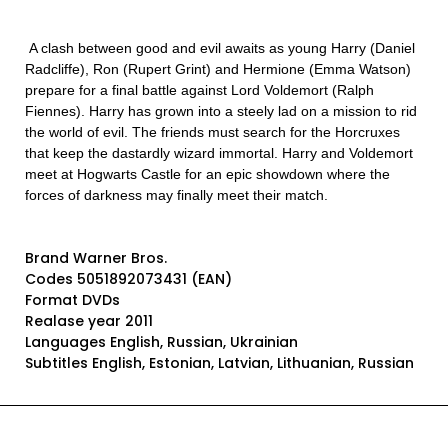
A clash between good and evil awaits as young Harry (Daniel
Radcliffe), Ron (Rupert Grint) and Hermione (Emma Watson)
prepare for a final battle against Lord Voldemort (Ralph
Fiennes). Harry has grown into a steely lad on a mission to rid
the world of evil. The friends must search for the Horcruxes
that keep the dastardly wizard immortal. Harry and Voldemort
meet at Hogwarts Castle for an epic showdown where the
forces of darkness may finally meet their match.
Brand Warner Bros.
Codes 5051892073431 (EAN)
Format DVDs
Realase year 2011
Languages English, Russian, Ukrainian
Subtitles English, Estonian, Latvian, Lithuanian, Russian