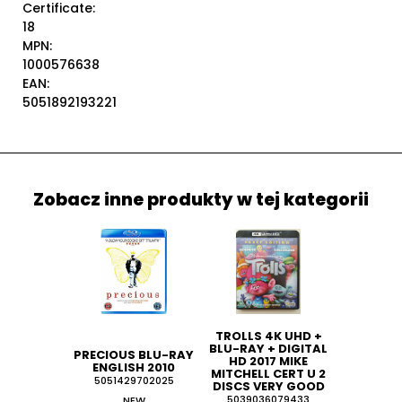
Certificate:
18
MPN:
1000576638
EAN:
5051892193221
Zobacz inne produkty w tej kategorii
TROLLS 4K UHD +
BLU-RAY + DIGITAL
PRECIOUS BLU-RAY
HD 2017 MIKE
ENGLISH 2010
MITCHELL CERT U 2
5051429702025
DISCS VERY GOOD
NEW
5039036079433