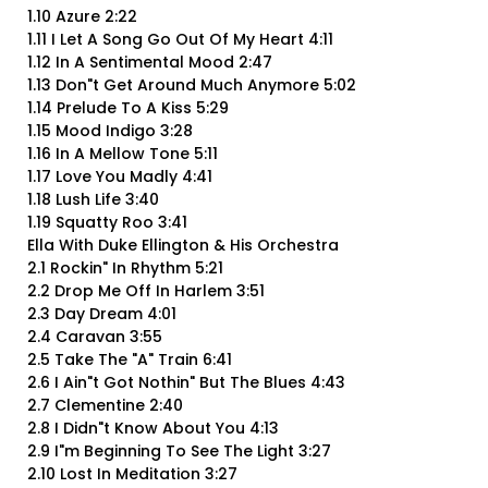
1.10 Azure 2:22
1.11 I Let A Song Go Out Of My Heart 4:11
1.12 In A Sentimental Mood 2:47
1.13 Don"t Get Around Much Anymore 5:02
1.14 Prelude To A Kiss 5:29
1.15 Mood Indigo 3:28
1.16 In A Mellow Tone 5:11
1.17 Love You Madly 4:41
1.18 Lush Life 3:40
1.19 Squatty Roo 3:41
Ella With Duke Ellington & His Orchestra
2.1 Rockin" In Rhythm 5:21
2.2 Drop Me Off In Harlem 3:51
2.3 Day Dream 4:01
2.4 Caravan 3:55
2.5 Take The "A" Train 6:41
2.6 I Ain"t Got Nothin" But The Blues 4:43
2.7 Clementine 2:40
2.8 I Didn"t Know About You 4:13
2.9 I"m Beginning To See The Light 3:27
2.10 Lost In Meditation 3:27