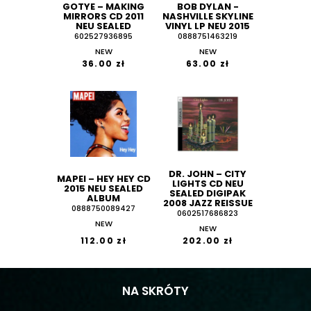
GOTYE ‎– MAKING
BOB DYLAN -
MIRRORS CD 2011
NASHVILLE SKYLINE
NEU SEALED
VINYL LP NEU 2015
602527936895
0888751463219
NEW
NEW
36.00 zł
63.00 zł
DR. JOHN ‎– CITY
MAPEI ‎– HEY HEY CD
LIGHTS CD NEU
2015 NEU SEALED
SEALED DIGIPAK
ALBUM
2008 JAZZ REISSUE
0888750089427
0602517686823
NEW
NEW
112.00 zł
202.00 zł
NA SKRÓTY