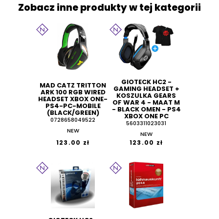
Zobacz inne produkty w tej kategorii
GIOTECK HC2 -
MAD CATZ TRITTON
GAMING HEADSET +
ARK 100 RGB WIRED
KOSZULKA GEARS
HEADSET XBOX ONE-
OF WAR 4 - MAAT M
PS4-PC-MOBILE
- BLACK OMEN - PS4
(BLACK/GREEN)
XBOX ONE PC
0728658049522
5603311023031
NEW
NEW
123.00 zł
123.00 zł