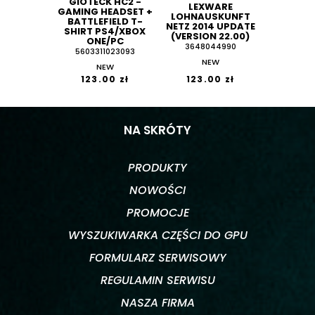
GIOTECK HC2 -
LEXWARE
GAMING HEADSET +
LOHNAUSKUNFT
BATTLEFIELD T-
NETZ 2014 UPDATE
SHIRT PS4/XBOX
(VERSION 22.00)
ONE/PC
3648044990
5603311023093
NEW
NEW
123.00 zł
123.00 zł
NA SKRÓTY
PRODUKTY
NOWOŚCI
PROMOCJE
WYSZUKIWARKA CZĘŚCI DO GPU
FORMULARZ SERWISOWY
REGULAMIN SERWISU
NASZA FIRMA