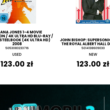
IANA JONES 1-4 MOVIE
N / 4K ULTRA HD BLU-RAY /
 STEELBOOK (4K ULTRA HD)
JOHN BISHOP: SUPERSONIC
2008
THE ROYAL ALBERT HALL D
5053083233716
5014138609030
USED
NEW
123.00 zł
123.00 zł