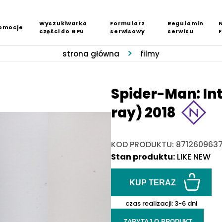
Wyszukiwarka
Formularz
Regulamin
omocje
części do GPU
serwisowy
serwisu
strona główna
filmy
Spider-Man: Int
ray) 2018
KOD PRODUKTU: 871260963
Stan produktu:
LIKE NEW
KUP TERAZ
czas realizacji:
3-6 dni
ZAPYTAJ O PRODUKT