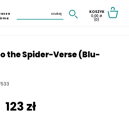
KOSZYK
Nasza
0,00 zł
Firma
(0)
o the Spider-Verse (Blu-
7533
123 zł