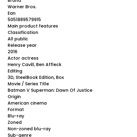
Brand
Warner Bros.
Ean
5051889579915
Main product features
Classification
All public
Release year
2016
Actor actress
Henry Cavill, Ben Affleck
Editing
3D, SteelBook Edition, Box
Movie / Series Title
Batman V Superman: Dawn Of Justice
Origin
American cinema
Format
Blu-ray
Zoned
Non-zoned blu-ray
Sub-genre