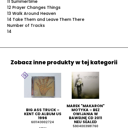
11 Summertime
12 Prayer Changes Things
13 Walk Around Heaven
14 Take Them and Leave Them There
Number of Tracks
14
Zobacz inne produkty w tej kategorii
MAREK "MAKARON"
BIG ASS TRUCK –
MOTYKA ‎– BEZ
KENT CD ALBUM US
OWIJANIA W
1996
BAWEŁNĘ CD 2011
NEU SEALED
601143002724
5904003981760