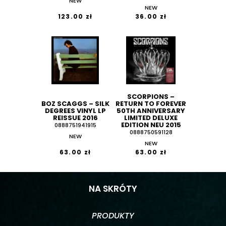
NEW
NEW
123.00 zł
36.00 zł
SCORPIONS ‎–
BOZ SCAGGS ‎– SILK
RETURN TO FOREVER
DEGREES VINYL LP
50TH ANNIVERSARY
REISSUE 2016
LIMITED DELUXE
EDITION NEU 2015
0888751941915
0888750591128
NEW
NEW
63.00 zł
63.00 zł
NA SKRÓTY
PRODUKTY