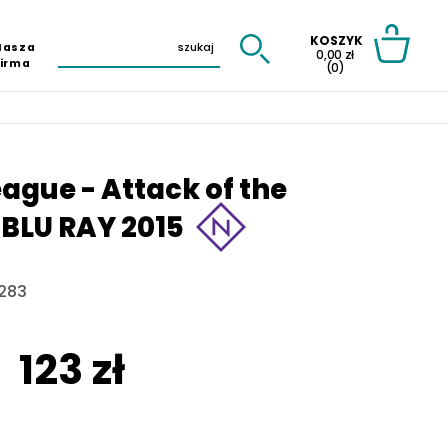
KOSZYK
Nasza
0,00 zł
Firma
(0)
eague - Attack of the
 BLU RAY 2015
283
123 zł