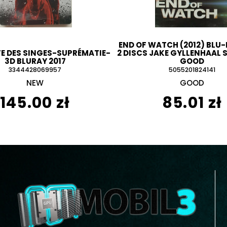
END OF WATCH (2012) BLU-
TE DES SINGES-SUPRÉMATIE-
2 DISCS JAKE GYLLENHAAL 
3D BLURAY 2017
GOOD
3344428069957
5055201824141
NEW
GOOD
145.00 zł
85.01 zł