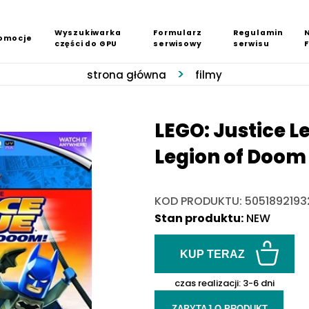
Wyszukiwarka
Formularz
Regulamin
omocje
części do GPU
serwisowy
serwisu
strona główna
filmy
LEGO: Justice L
Legion of Doom
KOD PRODUKTU: 5051892193
Stan produktu:
NEW
KUP TERAZ
czas realizacji:
3-6 dni
ZAPYTAJ O PRODUKT