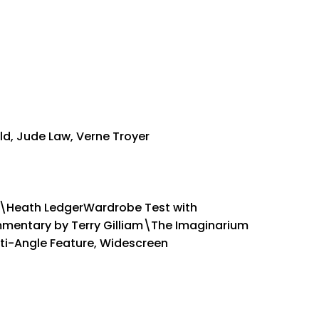
ld, Jude Law, Verne Troyer
ew\Heath LedgerWardrobe Test with
mentary by Terry Gilliam\The Imaginarium
lti-Angle Feature, Widescreen