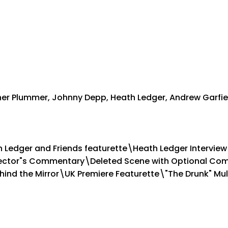
opher Plummer, Johnny Depp, Heath Ledger, Andrew Garfie
th Ledger and Friends featurette\Heath Ledger Intervi
rector"s Commentary\Deleted Scene with Optional Com
hind the Mirror\UK Premiere Featurette\"The Drunk" Mu