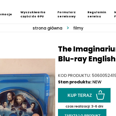
Wyszukiwarka
Formularz
Regulamin
omocje
części do GPU
serwisowy
serwisu
strona główna
filmy
The Imaginariu
Blu-ray English
KOD PRODUKTU: 506005241
Stan produktu:
NEW
KUP TERAZ
czas realizacji:
3-6 dni
ZAPYTAJ O PRODUKT