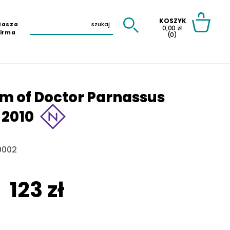
KOSZYK
Nasza
0,00 zł
Firma
(0)
m of Doctor Parnassus
 2010
9002
123 zł