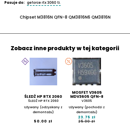
Pasuje do:
geforce rtx 3060 ti.
Chipset M3816N QFN-8 QM3816N6 QM3816N
Zobacz inne produkty w tej kategorii
MOSFET V3605
ŚLEDŹ HP RTX 2060
MDV3605 QFN-8
ŚLEDŹ HP RTX 2060
V3605
Używany (odzyskany z
Używany (pochodzi z
demontażu)
demontażu)
23.75 zł
50.00 zł
25.00 zł