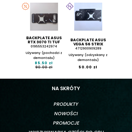
BACKPLATE ASUS
BACKPLATE ASUS
RTX 3070 TI TUF
VEGA 56 STRIX
0195553242974
4712900909289
Używany (pochodzi z
Używany (odzyskany z
demontażu)
demontażu)
85.50 zł
90.00 zł
50.00 zł
NA SKRÓTY
PRODUKTY
NOWOŚCI
PROMOCJE