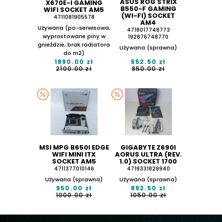
ASUS ROG STRIX
X670E-I GAMING
B550-F GAMING
WIFI SOCKET AM5
(WI-FI) SOCKET
4711081905578
AM4
Używana (po-serwisowa,
4718017748773
wyprostowane piny w
192876748770
gnieździe, brak radiatora
Używana (sprawna)
do m2)
1890.00 zł
552.50 zł
2100.00 zł
850.00 zł
MSI MPG B650I EDGE
GIGABYTE Z690I
WIFI MINI ITX
AORUS ULTRA (REV.
SOCKET AM5
1.0) SOCKET 1700
4711377010146
4719331829940
Używana (sprawna)
Używana (sprawna)
950.00 zł
892.50 zł
1000.00 zł
1050.00 zł