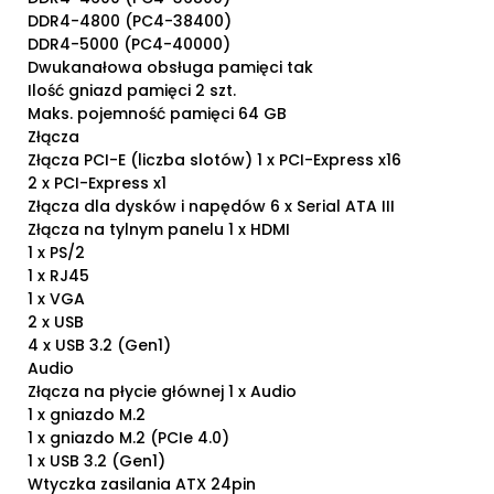
DDR4-4800 (PC4-38400)
DDR4-5000 (PC4-40000)
Dwukanałowa obsługa pamięci tak
Ilość gniazd pamięci 2 szt.
Maks. pojemność pamięci 64 GB
Złącza
Złącza PCI-E (liczba slotów) 1 x PCI-Express x16
2 x PCI-Express x1
Złącza dla dysków i napędów 6 x Serial ATA III
Złącza na tylnym panelu 1 x HDMI
1 x PS/2
1 x RJ45
1 x VGA
2 x USB
4 x USB 3.2 (Gen1)
Audio
Złącza na płycie głównej 1 x Audio
1 x gniazdo M.2
1 x gniazdo M.2 (PCIe 4.0)
1 x USB 3.2 (Gen1)
Wtyczka zasilania ATX 24pin