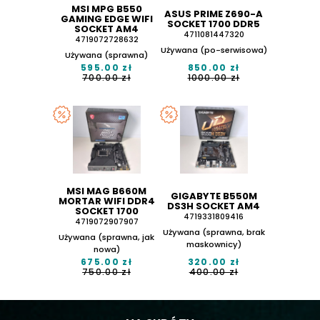
MSI MPG B550
ASUS PRIME Z690-A
GAMING EDGE WIFI
SOCKET 1700 DDR5
SOCKET AM4
4711081447320
4719072728632
Używana (po-serwisowa)
Używana (sprawna)
595.00 zł
850.00 zł
700.00 zł
1000.00 zł
MSI MAG B660M
GIGABYTE B550M
MORTAR WIFI DDR4
DS3H SOCKET AM4
SOCKET 1700
4719331809416
4719072907907
Używana (sprawna, brak
Używana (sprawna, jak
maskownicy)
nowa)
675.00 zł
320.00 zł
750.00 zł
400.00 zł