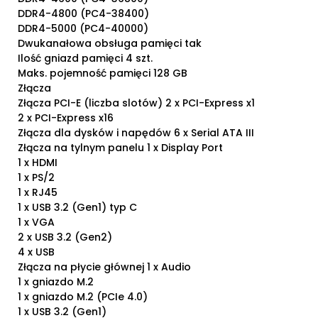
DDR4-4800 (PC4-38400)
DDR4-5000 (PC4-40000)
Dwukanałowa obsługa pamięci tak
Ilość gniazd pamięci 4 szt.
Maks. pojemność pamięci 128 GB
Złącza
Złącza PCI-E (liczba slotów) 2 x PCI-Express x1
2 x PCI-Express x16
Złącza dla dysków i napędów 6 x Serial ATA III
Złącza na tylnym panelu 1 x Display Port
1 x HDMI
1 x PS/2
1 x RJ45
1 x USB 3.2 (Gen1) typ C
1 x VGA
2 x USB 3.2 (Gen2)
4 x USB
Złącza na płycie głównej 1 x Audio
1 x gniazdo M.2
1 x gniazdo M.2 (PCIe 4.0)
1 x USB 3.2 (Gen1)