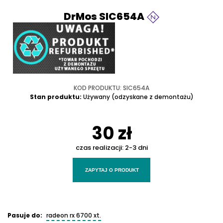
DrMos SIC654A
KOD PRODUKTU: SIC654A
Stan produktu:
Używany (odzyskane z demontażu)
30 zł
czas realizacji:
2-3 dni
ZAPYTAJ O PRODUKT
Pasuje do:
radeon rx 6700 xt.