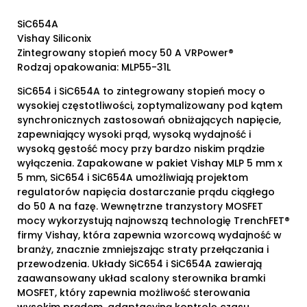
SiC654A
Vishay Siliconix
Zintegrowany stopień mocy 50 A VRPower®
Rodzaj opakowania: MLP55-31L
SiC654 i SiC654A to zintegrowany stopień mocy o
wysokiej częstotliwości, zoptymalizowany pod kątem
synchronicznych zastosowań obniżających napięcie,
zapewniający wysoki prąd, wysoką wydajność i
wysoką gęstość mocy przy bardzo niskim prądzie
wyłączenia. Zapakowane w pakiet Vishay MLP 5 mm x
5 mm, SiC654 i SiC654A umożliwiają projektom
regulatorów napięcia dostarczanie prądu ciągłego
do 50 A na fazę. Wewnętrzne tranzystory MOSFET
mocy wykorzystują najnowszą technologię TrenchFET®
firmy Vishay, która zapewnia wzorcową wydajność w
branży, znacznie zmniejszając straty przełączania i
przewodzenia. Układy SiC654 i SiC654A zawierają
zaawansowany układ scalony sterownika bramki
MOSFET, który zapewnia możliwość sterowania