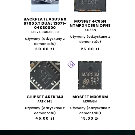
BACKPLATE ASUS RX
MOSFET 4C85N
6700 XT DUAL 13071-
NTMFD4C85N QFN8
04030000
4C85N
13071-04030000
Używany (odzyskane z
Używany (odzyskany z
demontażu)
demontażu)
60.00 zł
25.00 zł
CHIPSET AREK 143
MOSFET M3056M
AREK 143
M3056M
Używany (odzyskane z
Używany (odzyskane z
demontażu)
demontażu)
45.00 zł
15.00 zł