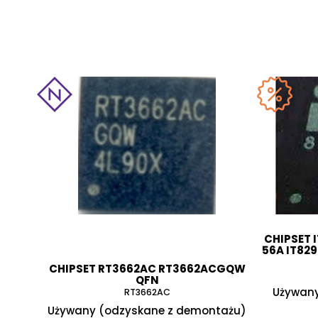
CHIPSET 
56A IT82
CHIPSET RT3662AC RT3662ACGQW
QFN
Używany
RT3662AC
Używany (odzyskane z demontażu)