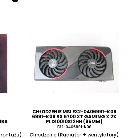
CHŁODZENIE MSI E32-0406991-K08
6991-K08 RX 5700 XT GAMING X 2X
8BA
PLD10010S12HH (95MM)
E32-0406991-K08
montażu)
Chłodzenie (Radiator + wentylatory)