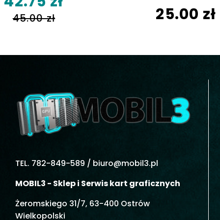
42.75 zł
25.00 zł
45.00 zł
TEL. 782-849-589 /
biuro@mobil3.pl
MOBIL3 - Sklep i Serwis kart graficznych
Żeromskiego 31/7, 63-400 Ostrów
Wielkopolski