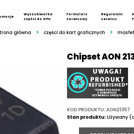
Wyszukiwarka
Formularz
Regulamin
omocje
części do GPU
serwisowy
serwisu
trona główna
części do kart graficznych
mosfe
Chipset AON 21
KOD PRODUKTU: AON21357
Stan produktu:
Używany (o