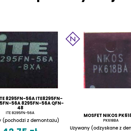
ITE 8295FN-56A ITE8295FN-
95FN-56A 8295FN-56A QFN-
48
ITE 8295FN-56A
MOSFET NIKOS PK61
 (pochodzi z demontażu)
PK618BA
Używany (odzyskane z de