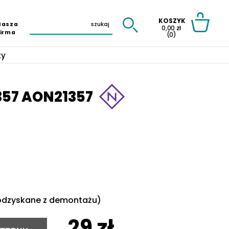
KOSZYK
Nasza
0,00 zł
Firma
(0)
ty
357 AON21357
dzyskane z demontażu)
29 zł