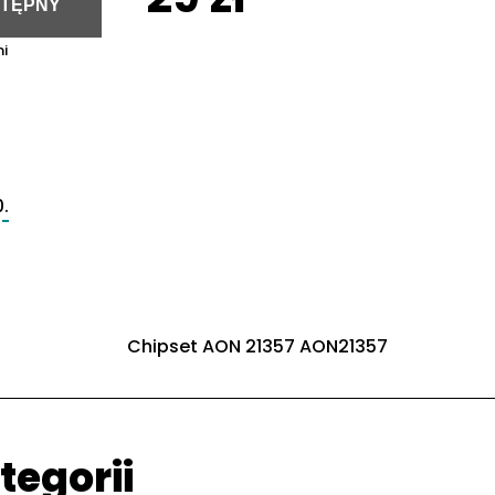
STĘPNY
i
.
Chipset AON 21357 AON21357
tegorii