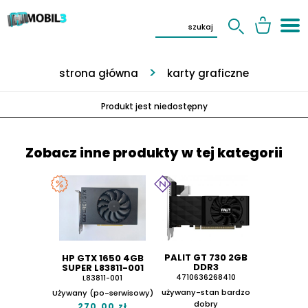
strona główna
karty graficzne
Produkt jest niedostępny
Zobacz inne produkty w tej kategorii
‎PALIT GT 730 ‎2GB
HP GTX 1650 4GB
DDR3
SUPER L83811-001
4710636268410
L83811-001
używany-stan bardzo
Używany (po-serwisowy)
dobry
270.00 zł