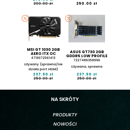
300.00 zł
250.00 zł
MSI GT 1030 2GB
ASUS GT730 2GB
AERO ITX OC
GDDR5 LOW PROFILE
4719072561413
7227486358996
Używany (sprawna/nie
Używana, sprawna
działa port HDMI)
237.50 zł
237.50 zł
250.00 zł
250.00 zł
NA SKRÓTY
PRODUKTY
NOWOŚCI