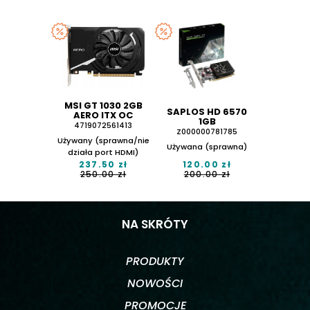
MSI GT 1030 2GB
SAPLOS HD 6570
AERO ITX OC
1GB
4719072561413
Z000000781785
Używany (sprawna/nie
Używana (sprawna)
działa port HDMI)
237.50 zł
120.00 zł
250.00 zł
200.00 zł
NA SKRÓTY
PRODUKTY
NOWOŚCI
PROMOCJE