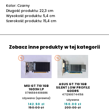
Kolor: Czarny
Długość produktu: 22,3 cm
Wysokość produktu: 5,4 cm
Szerokość produktu: 15,4 cm
Zobacz inne produkty w tej kategorii
ASUS GT 710 1GB
MSI GT 710 1GB
SILENT LOW PROFILE
1GD3H LP
GDDR5
0796594406686
4712900744156
Używana (sprawna)
Używana
142.50 zł
150.00 zł
150.00 zł
200.00 zł