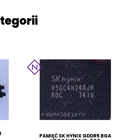
tegorii
0
PAMIĘĆ SK HYNIX GDDR5 BGA