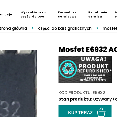
Wyszukiwarka
Formularz
Regulamin
omocje
części do GPU
serwisowy
serwisu
trona główna
części do kart graficznych
mosfe
Mosfet E6932 A
KOD PRODUKTU: E6932
Stan produktu:
Używany (o
KUP TERAZ