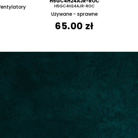
H5GC4H24AJR-ROC
H5GC4H24AJR-ROC
Wentylatory
Używane - sprawne
65.00 zł