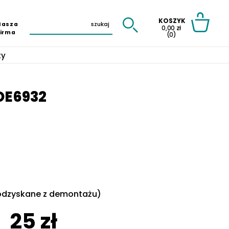
KOSZYK
Nasza
0,00 zł
Firma
(0)
ty
OE6932
dzyskane z demontażu)
25 zł