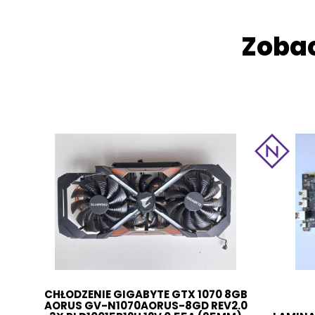
Zobac
CHŁODZENIE GIGABYTE GTX 1070 8GB
AORUS GV-N1070AORUS-8GD REV2.0