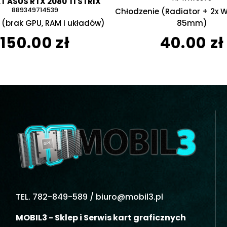
 ASUS RTX 2080 TI STRIX
889349714539
Chłodzenie (Radiator + 2x 
(brak GPU, RAM i układów)
85mm)
150.00 zł
40.00 zł
TEL. 782-849-589 /
biuro@mobil3.pl
MOBIL3 - Sklep i Serwis kart graficznych