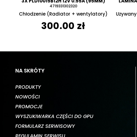
3X PLD10015B12H 12V 0.55A (95MM)
LAMINAT
4719331302320
Chłodzenie (Radiator + wentylatory)
Używany 
300.00 zł
NA SKRÓTY
PRODUKTY
NOWOŚCI
PROMOCJE
WYSZUKIWARKA CZĘŚCI DO GPU
FORMULARZ SERWISOWY
REGULAMIN SERWISU