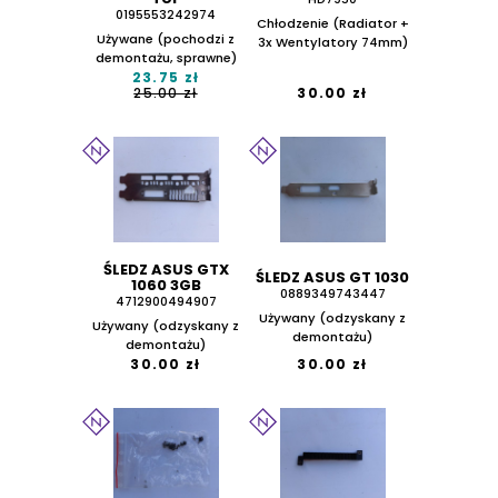
0195553242974
Chłodzenie (Radiator +
Używane (pochodzi z
3x Wentylatory 74mm)
demontażu, sprawne)
23.75 zł
25.00 zł
30.00 zł
ŚLEDZ ASUS GTX
ŚLEDZ ASUS GT 1030
1060 3GB
0889349743447
4712900494907
Używany (odzyskany z
Używany (odzyskany z
demontażu)
demontażu)
30.00 zł
30.00 zł