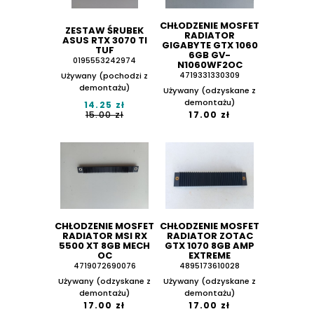
CHŁODZENIE MOSFET
ZESTAW ŚRUBEK
RADIATOR
ASUS RTX 3070 TI
GIGABYTE GTX 1060
TUF
6GB GV-
0195553242974
N1060WF2OC
Używany (pochodzi z
4719331330309
demontażu)
Używany (odzyskane z
demontażu)
14.25 zł
15.00 zł
17.00 zł
CHŁODZENIE MOSFET
CHŁODZENIE MOSFET
RADIATOR MSI RX
RADIATOR ZOTAC
5500 XT 8GB MECH
GTX 1070 8GB AMP
OC
EXTREME
4719072690076
4895173610028
Używany (odzyskane z
Używany (odzyskane z
demontażu)
demontażu)
17.00 zł
17.00 zł