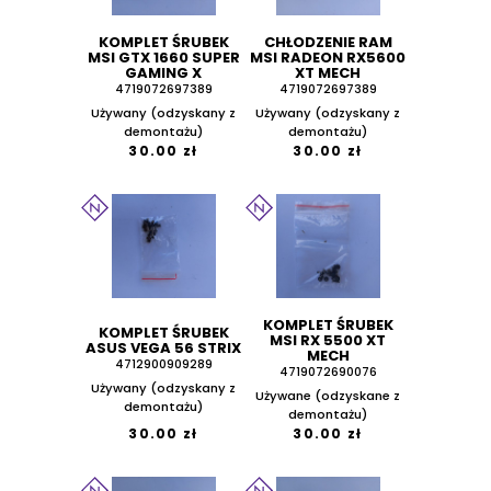
KOMPLET ŚRUBEK
CHŁODZENIE RAM
MSI GTX 1660 SUPER
MSI RADEON RX5600
GAMING X
XT MECH
4719072697389
4719072697389
Używany (odzyskany z
Używany (odzyskany z
demontażu)
demontażu)
30.00 zł
30.00 zł
KOMPLET ŚRUBEK
KOMPLET ŚRUBEK
MSI RX 5500 XT
ASUS VEGA 56 STRIX
MECH
4712900909289
4719072690076
Używany (odzyskany z
Używane (odzyskane z
demontażu)
demontażu)
30.00 zł
30.00 zł