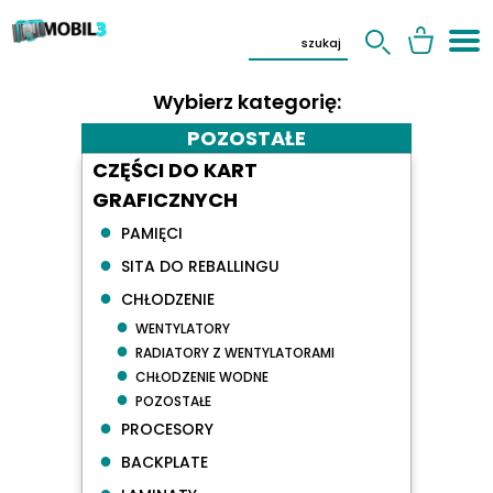
Wybierz kategorię:
POZOSTAŁE
CZĘŚCI DO KART
GRAFICZNYCH
●
PAMIĘCI
●
SITA DO REBALLINGU
●
CHŁODZENIE
●
WENTYLATORY
●
RADIATORY Z WENTYLATORAMI
●
CHŁODZENIE WODNE
●
POZOSTAŁE
●
PROCESORY
●
BACKPLATE
●