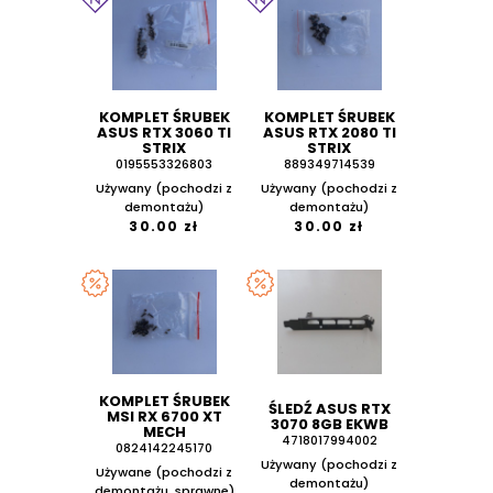
KOMPLET ŚRUBEK
KOMPLET ŚRUBEK
ASUS RTX 3060 TI
ASUS RTX 2080 TI
STRIX
STRIX
0195553326803
889349714539
Używany (pochodzi z
Używany (pochodzi z
demontażu)
demontażu)
30.00 zł
30.00 zł
KOMPLET ŚRUBEK
ŚLEDŹ ASUS RTX
MSI RX 6700 XT
3070 8GB EKWB
MECH
4718017994002
0824142245170
Używany (pochodzi z
Używane (pochodzi z
demontażu)
demontażu, sprawne)