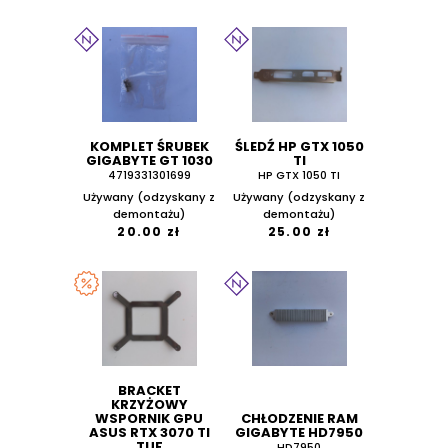
KOMPLET ŚRUBEK
ŚLEDŹ HP GTX 1050
GIGABYTE GT 1030
TI
4719331301699
HP GTX 1050 TI
Używany (odzyskany z
Używany (odzyskany z
demontażu)
demontażu)
20.00 zł
25.00 zł
BRACKET
KRZYŻOWY
WSPORNIK GPU
CHŁODZENIE RAM
ASUS RTX 3070 TI
GIGABYTE HD7950
TUF
HD7950