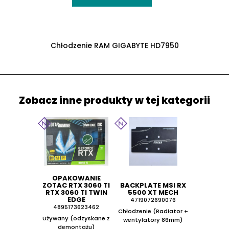
Chłodzenie RAM GIGABYTE HD7950
Zobacz inne produkty w tej kategorii
OPAKOWANIE
ZOTAC RTX 3060 TI
BACKPLATE MSI RX
RTX 3060 TI TWIN
5500 XT MECH
EDGE
4719072690076
4895173623462
Chłodzenie (Radiator +
Używany (odzyskane z
wentylatory 86mm)
demontażu)