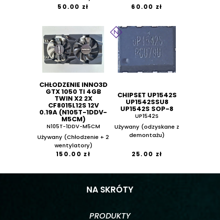
50.00 zł
60.00 zł
CHŁODZENIE INNO3D
GTX 1050 TI 4GB
CHIPSET UP1542S
TWIN X2 2X
UP1542SSU8
CF8015L12S 12V
UP1542S SOP-8
0.19A (N105T-1DDV-
UP1542S
M5CM)
N105T-1DDV-M5CM
Używany (odzyskane z
demontażu)
Używany (Chłodzenie + 2
wentylatory)
150.00 zł
25.00 zł
NA SKRÓTY
PRODUKTY