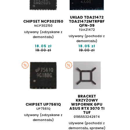
UKŁAD TDA21472
CHIPSET NCP302150
TDA21472MTRPBF
QFN-39
NCP302150
TDA21472
Używany (odzyskane z
Używany (pochodzi z
demontażu)
demontażu)
18.05 zł
18.05 zł
19.00 zł
19.00 zł
BRACKET
KRZYŻOWY
CHIPSET UP7561Q
WSPORNIK GPU
ASUS RTX 3070 TI
UP7561Q
TUF
Używany (odzyskane z
0195553242974
demontażu)
Używane (pochodzi z
demontażu, sprawne)