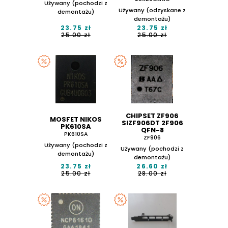
Używany (pochodzi z
Używany (odzyskane z
demontażu)
demontażu)
23.75 zł
23.75 zł
25.00 zł
25.00 zł
CHIPSET ZF906
MOSFET NIKOS
SIZF906DT 2F906
PK610SA
QFN-8
PK610SA
ZF906
Używany (pochodzi z
Używany (pochodzi z
demontażu)
demontażu)
23.75 zł
26.60 zł
25.00 zł
28.00 zł